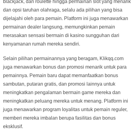
blackjack, dan roulette hingga permainan slot yang menarik
dan opsi taruhan olahraga, selalu ada pilihan yang bisa
dijelajahi oleh para pemain. Platform ini juga menawarkan
permainan dealer langsung, memungkinkan pemain
merasakan sensasi bermain di kasino sungguhan dari
kenyamanan rumah mereka sendiri.
Selain pilihan permainannya yang beragam, Klikqq.com
juga menawarkan bonus dan promosi menarik untuk para
pemainnya. Pemain baru dapat memanfaatkan bonus
sambutan, putaran gratis, dan promosi lainnya untuk
meningkatkan pengalaman bermain game mereka dan
meningkatkan peluang mereka untuk menang. Platform ini
juga menawarkan program loyalitas untuk pemain reguler,
memberi mereka imbalan berupa fasilitas dan bonus
eksklusif.