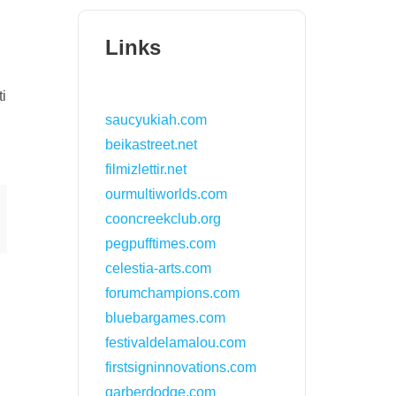
Links
i
saucyukiah.com
beikastreet.net
filmizlettir.net
ourmultiworlds.com
cooncreekclub.org
pegpufftimes.com
celestia-arts.com
forumchampions.com
bluebargames.com
festivaldelamalou.com
firstsigninnovations.com
garberdodge.com