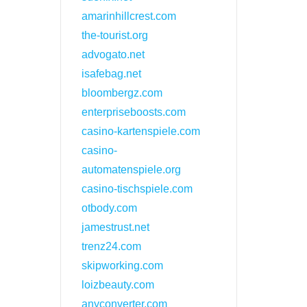
amarinhillcrest.com
the-tourist.org
advogato.net
isafebag.net
bloombergz.com
enterpriseboosts.com
casino-kartenspiele.com
casino-
automatenspiele.org
casino-tischspiele.com
otbody.com
jamestrust.net
trenz24.com
skipworking.com
loizbeauty.com
anyconverter.com