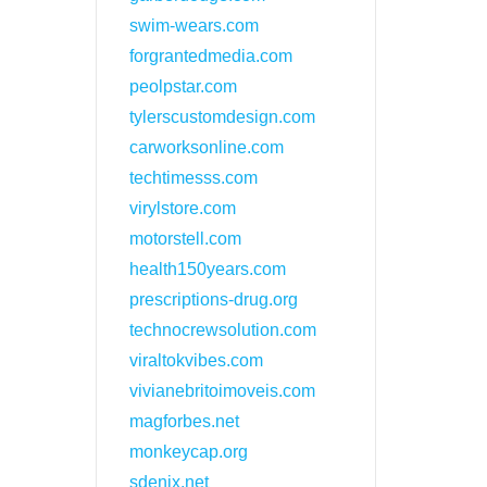
swim-wears.com
forgrantedmedia.com
peolpstar.com
tylerscustomdesign.com
carworksonline.com
techtimesss.com
virylstore.com
motorstell.com
health150years.com
prescriptions-drug.org
technocrewsolution.com
viraltokvibes.com
vivianebritoimoveis.com
magforbes.net
monkeycap.org
sdenix.net