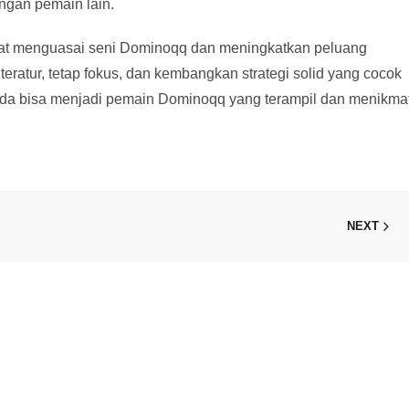
gan pemain lain.
dapat menguasai seni Dominoqq dan meningkatkan peluang
teratur, tetap fokus, dan kembangkan strategi solid yang cocok
nda bisa menjadi pemain Dominoqq yang terampil dan menikmat
NEXT