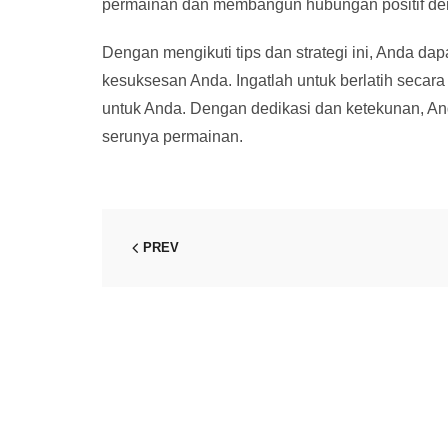
permainan dan membangun hubungan positif den
Dengan mengikuti tips dan strategi ini, Anda 
kesuksesan Anda. Ingatlah untuk berlatih secara 
untuk Anda. Dengan dedikasi dan ketekunan, A
serunya permainan.
PREV