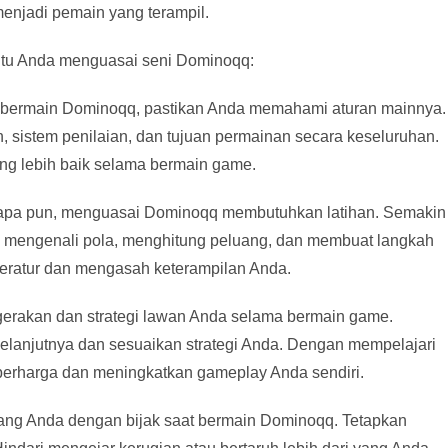
enjadi pemain yang terampil.
antu Anda menguasai seni Dominoqq:
 bermain Dominoqq, pastikan Anda memahami aturan mainnya.
, sistem penilaian, dan tujuan permainan secara keseluruhan.
g lebih baik selama bermain game.
ilan apa pun, menguasai Dominoqq membutuhkan latihan. Semakin
 mengenali pola, menghitung peluang, dan membuat langkah
 teratur dan mengasah keterampilan Anda.
 gerakan dan strategi lawan Anda selama bermain game.
elanjutnya dan sesuaikan strategi Anda. Dengan mempelajari
erharga dan meningkatkan gameplay Anda sendiri.
uang Anda dengan bijak saat bermain Dominoqq. Tetapkan