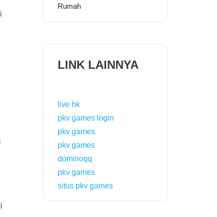
Rumah
i
LINK LAINNYA
live hk
pkv games login
pkv games
i
pkv games
dominoqq
pkv games
situs pkv games
i