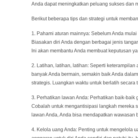
Anda dapat meningkatkan peluang sukses dan m
Berikut beberapa tips dan strategi untuk memb
1. Pahami aturan mainnya: Sebelum Anda mulai
Biasakan diri Anda dengan berbagai jenis tangan
Ini akan membantu Anda membuat keputusan yan
2. Latihan, latihan, latihan: Seperti keteramp
banyak Anda bermain, semakin baik Anda dalam
strategis. Luangkan waktu untuk berlatih secara
3. Perhatikan lawan Anda: Perhatikan baik-baik
Cobalah untuk mengantisipasi langkah mereka s
lawan Anda, Anda bisa mendapatkan wawasan b
4. Kelola uang Anda: Penting untuk mengelola 