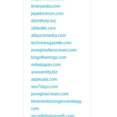
timespedia.com
jejakkrismon.com
diemthole.biz
ufabetkk.com
allquickmedia.com
technewsgazette.com
pureglowfacecream.com
kingofherrings.com
mrbetjapan.com
anewentity.biz
appkuala.com
seo7days.com
pureglowcream.com
bloemenbezorgenvandaag.
com
secrettohairgrowth.com