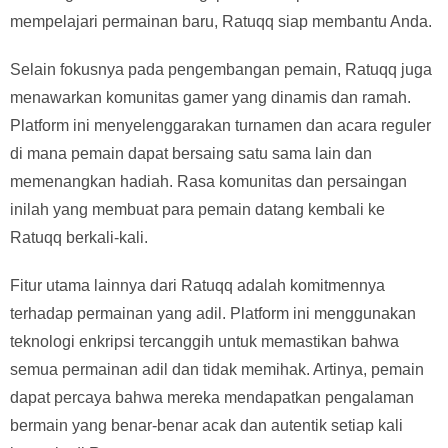
mempelajari permainan baru, Ratuqq siap membantu Anda.
Selain fokusnya pada pengembangan pemain, Ratuqq juga
menawarkan komunitas gamer yang dinamis dan ramah.
Platform ini menyelenggarakan turnamen dan acara reguler
di mana pemain dapat bersaing satu sama lain dan
memenangkan hadiah. Rasa komunitas dan persaingan
inilah yang membuat para pemain datang kembali ke
Ratuqq berkali-kali.
Fitur utama lainnya dari Ratuqq adalah komitmennya
terhadap permainan yang adil. Platform ini menggunakan
teknologi enkripsi tercanggih untuk memastikan bahwa
semua permainan adil dan tidak memihak. Artinya, pemain
dapat percaya bahwa mereka mendapatkan pengalaman
bermain yang benar-benar acak dan autentik setiap kali