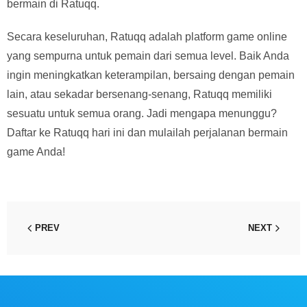
bermain di Ratuqq.
Secara keseluruhan, Ratuqq adalah platform game online
yang sempurna untuk pemain dari semua level. Baik Anda
ingin meningkatkan keterampilan, bersaing dengan pemain
lain, atau sekadar bersenang-senang, Ratuqq memiliki
sesuatu untuk semua orang. Jadi mengapa menunggu?
Daftar ke Ratuqq hari ini dan mulailah perjalanan bermain
game Anda!
PREV
NEXT