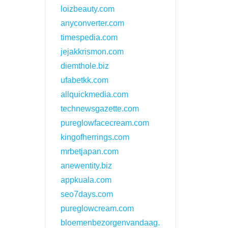
loizbeauty.com
anyconverter.com
timespedia.com
jejakkrismon.com
diemthole.biz
ufabetkk.com
allquickmedia.com
technewsgazette.com
pureglowfacecream.com
kingofherrings.com
mrbetjapan.com
anewentity.biz
appkuala.com
seo7days.com
pureglowcream.com
bloemenbezorgenvandaag.