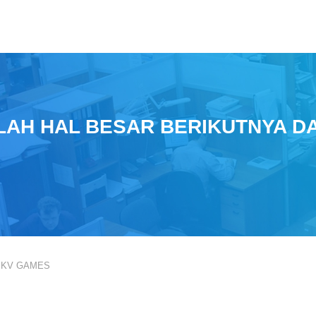
AH HAL BESAR BERIKUTNYA D
PKV GAMES