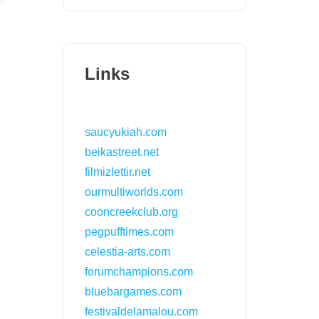
Links
saucyukiah.com
beikastreet.net
filmizlettir.net
ourmultiworlds.com
cooncreekclub.org
pegpufftimes.com
celestia-arts.com
forumchampions.com
bluebargames.com
festivaldelamalou.com