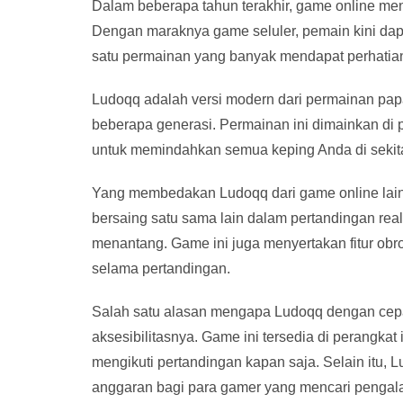
Dalam beberapa tahun terakhir, game online men
Dengan maraknya game seluler, pemain kini dapa
satu permainan yang banyak mendapat perhatian
Ludoqq adalah versi modern dari permainan papa
beberapa generasi. Permainan ini dimainkan di
untuk memindahkan semua keping Anda di sekit
Yang membedakan Ludoqq dari game online lainn
bersaing satu sama lain dalam pertandingan rea
menantang. Game ini juga menyertakan fitur ob
selama pertandingan.
Salah satu alasan mengapa Ludoqq dengan cepat
aksesibilitasnya. Game ini tersedia di perangk
mengikuti pertandingan kapan saja. Selain itu, 
anggaran bagi para gamer yang mencari penga