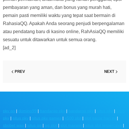
pembayaran yang aman, dan bonus yang murah hati,
pemain pasti memiliki waktu yang tepat saat bermain di
RahasiaQQ. Apakah Anda seorang penjudi berpengalaman
atau pendatang baru di kasino online, RahAsiaQQ memiliki
sesuatu untuk ditawarkan untuk semua orang.
[ad_2]
PREV
NEXT
pkv qq
|
domino99
|
bandarqq pkv
|
bandarqq pkv
|
situs pkv
|
situs
pkv
|
situs pkv
|
situs pkv games
|
x500 slot
|
slot gacor hari ini
|
sbobet wap
|
situs qq
|
pg slot
|
slot maxwin
|
situs slot terpercaya
|