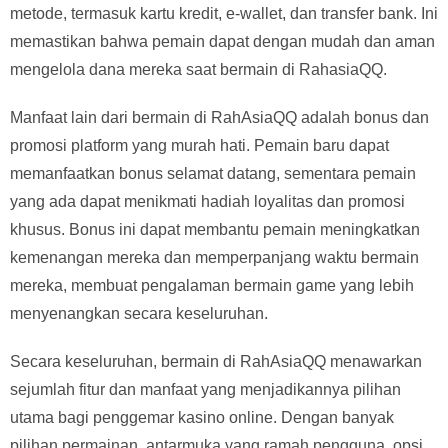
metode, termasuk kartu kredit, e-wallet, dan transfer bank. Ini
memastikan bahwa pemain dapat dengan mudah dan aman
mengelola dana mereka saat bermain di RahasiaQQ.
Manfaat lain dari bermain di RahAsiaQQ adalah bonus dan
promosi platform yang murah hati. Pemain baru dapat
memanfaatkan bonus selamat datang, sementara pemain
yang ada dapat menikmati hadiah loyalitas dan promosi
khusus. Bonus ini dapat membantu pemain meningkatkan
kemenangan mereka dan memperpanjang waktu bermain
mereka, membuat pengalaman bermain game yang lebih
menyenangkan secara keseluruhan.
Secara keseluruhan, bermain di RahAsiaQQ menawarkan
sejumlah fitur dan manfaat yang menjadikannya pilihan
utama bagi penggemar kasino online. Dengan banyak
pilihan permainan, antarmuka yang ramah pengguna, opsi