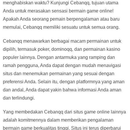
menghabiskan waktu? Kunjungi Cebanqq, tujuan utama
Anda untuk merasakan sensasi bermain game online!
Apakah Anda seorang pemain berpengalaman atau baru
memulai, Cebanqq memiliki sesuatu untuk semua orang.
Cebanqq menawarkan berbagai macam permainan untuk
dipilih, termasuk poker, dominoqq, dan permainan kasino
populer lainnya. Dengan antarmuka yang ramping dan
ramah pengguna, Anda dapat dengan mudah menavigasi
situs dan menemukan permainan yang sesuai dengan
preferensi Anda. Selain itu, dengan platformnya yang aman
dan andal, Anda dapat yakin bahwa informasi Anda aman
dan terlindungi.
Yang membedakan Cebanqq dari situs game online lainnya
adalah komitmennya dalam memberikan pengalaman
bermain game berkualitas tinggi. Situs ini terus diperbarui