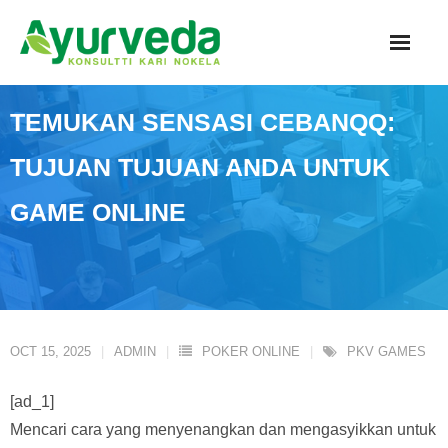
Skip
to
content
TEMUKAN SENSASI CEBANQQ:
TUJUAN TUJUAN ANDA UNTUK
GAME ONLINE
OCT 15, 2025
ADMIN
POKER ONLINE
PKV GAMES
[ad_1]
Mencari cara yang menyenangkan dan mengasyikkan untuk