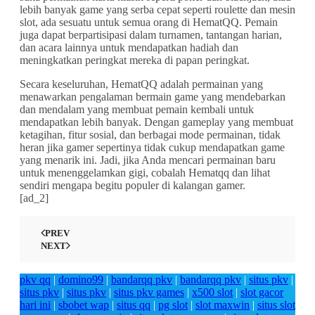
lebih banyak game yang serba cepat seperti roulette dan mesin
slot, ada sesuatu untuk semua orang di HematQQ. Pemain
juga dapat berpartisipasi dalam turnamen, tantangan harian,
dan acara lainnya untuk mendapatkan hadiah dan
meningkatkan peringkat mereka di papan peringkat.
Secara keseluruhan, HematQQ adalah permainan yang
menawarkan pengalaman bermain game yang mendebarkan
dan mendalam yang membuat pemain kembali untuk
mendapatkan lebih banyak. Dengan gameplay yang membuat
ketagihan, fitur sosial, dan berbagai mode permainan, tidak
heran jika gamer sepertinya tidak cukup mendapatkan game
yang menarik ini. Jadi, jika Anda mencari permainan baru
untuk menenggelamkan gigi, cobalah Hematqq dan lihat
sendiri mengapa begitu populer di kalangan gamer.
[ad_2]
PREV
NEXT
pkv qq
|
domino99
|
bandarqq pkv
|
bandarqq pkv
|
situs pkv
|
situs pkv
|
situs pkv
|
situs pkv games
|
x500 slot
|
slot gacor
hari ini
|
sbobet wap
|
situs qq
|
pg slot
|
slot maxwin
|
situs slot