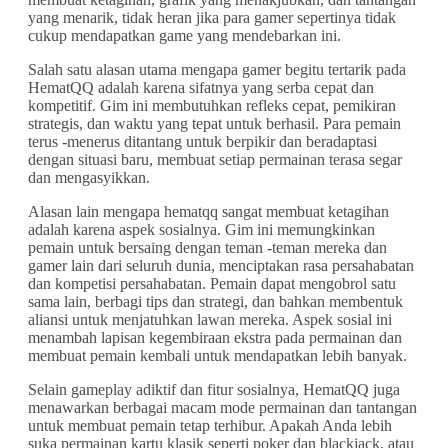
yang menarik, tidak heran jika para gamer sepertinya tidak
cukup mendapatkan game yang mendebarkan ini.
Salah satu alasan utama mengapa gamer begitu tertarik pada
HematQQ adalah karena sifatnya yang serba cepat dan
kompetitif. Gim ini membutuhkan refleks cepat, pemikiran
strategis, dan waktu yang tepat untuk berhasil. Para pemain
terus -menerus ditantang untuk berpikir dan beradaptasi
dengan situasi baru, membuat setiap permainan terasa segar
dan mengasyikkan.
Alasan lain mengapa hematqq sangat membuat ketagihan
adalah karena aspek sosialnya. Gim ini memungkinkan
pemain untuk bersaing dengan teman -teman mereka dan
gamer lain dari seluruh dunia, menciptakan rasa persahabatan
dan kompetisi persahabatan. Pemain dapat mengobrol satu
sama lain, berbagi tips dan strategi, dan bahkan membentuk
aliansi untuk menjatuhkan lawan mereka. Aspek sosial ini
menambah lapisan kegembiraan ekstra pada permainan dan
membuat pemain kembali untuk mendapatkan lebih banyak.
Selain gameplay adiktif dan fitur sosialnya, HematQQ juga
menawarkan berbagai macam mode permainan dan tantangan
untuk membuat pemain tetap terhibur. Apakah Anda lebih
suka permainan kartu klasik seperti poker dan blackjack, atau