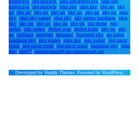
terpercaya
|
slot maxwin
|
situs slot terpercaya
|
situs slot
terpercaya
|
slot maxwin
|
situs slot
|
situs pkv
|
pkv qq
|
pkv
qq
|
pkv qq
|
pkv qq
|
pkv qq
|
pkv qq
|
pkv qq
|
pkv qq
|
situs
pkv
|
situs pkv games
|
situs pkv
|
pkv games bandarqq
|
situs
pkv
|
pkv qq
|
pkv qq
|
pkv qq
|
pkv qq
|
slot demo
|
mix
parlay
|
mix parlay
|
sbobet wap
|
sbobet login
|
pkv qq
|
pkv
qq
|
menuqq
|
murniqq
|
hematqq
|
bandarqq pkv
|
qq poker
|
bandarqq pkv
|
pkv games
|
situs pkv
|
mix parlay
|
slot gacor
resmi
|
slot gacor resmi
|
slot gacor resmi
|
bandarqq pkv
|
situs
pkv
|
slot77
|
maindomino99.pkvgamesresmi.org
Developed by
Shuttle Themes
. Powered by
WordPress
.