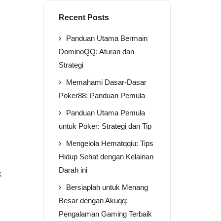
Recent Posts
Panduan Utama Bermain
DominoQQ: Aturan dan
Strategi
Memahami Dasar-Dasar
Poker88: Panduan Pemula
Panduan Utama Pemula
untuk Poker: Strategi dan Tip
Mengelola Hematqqiu: Tips
Hidup Sehat dengan Kelainan
Darah ini
k
Bersiaplah untuk Menang
Besar dengan Akuqq:
Pengalaman Gaming Terbaik