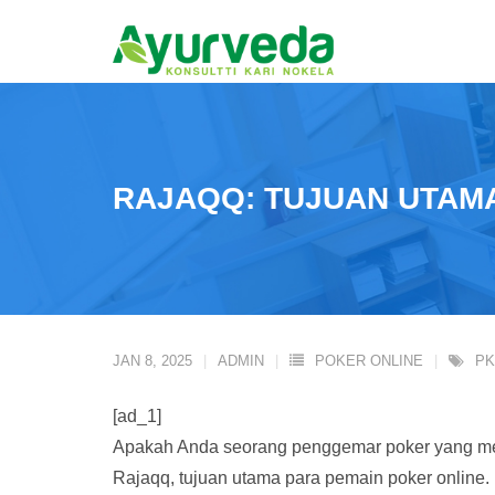
Skip
to
content
RAJAQQ: TUJUAN UTAM
JAN 8, 2025
ADMIN
POKER ONLINE
PK
[ad_1]
Apakah Anda seorang penggemar poker yang men
Rajaqq, tujuan utama para pemain poker online. 