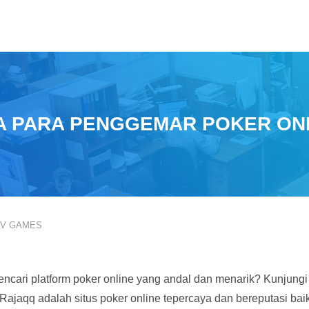
A PARA PENGGEMAR POKER ON
V GAMES
cari platform poker online yang andal dan menarik? Kunjungi
Rajaqq adalah situs poker online tepercaya dan bereputasi bai