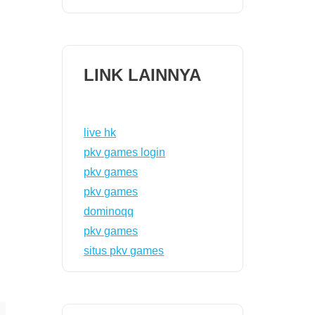
LINK LAINNYA
live hk
pkv games login
pkv games
pkv games
dominoqq
pkv games
situs pkv games