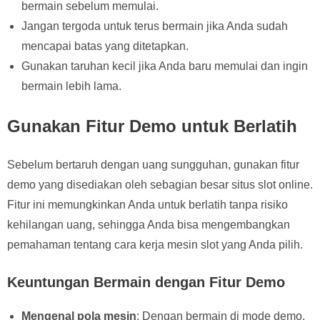
bermain sebelum memulai.
Jangan tergoda untuk terus bermain jika Anda sudah
mencapai batas yang ditetapkan.
Gunakan taruhan kecil jika Anda baru memulai dan ingin
bermain lebih lama.
Gunakan Fitur Demo untuk Berlatih
Sebelum bertaruh dengan uang sungguhan, gunakan fitur
demo yang disediakan oleh sebagian besar situs slot online.
Fitur ini memungkinkan Anda untuk berlatih tanpa risiko
kehilangan uang, sehingga Anda bisa mengembangkan
pemahaman tentang cara kerja mesin slot yang Anda pilih.
Keuntungan Bermain dengan Fitur Demo
Mengenal pola mesin
: Dengan bermain di mode demo,