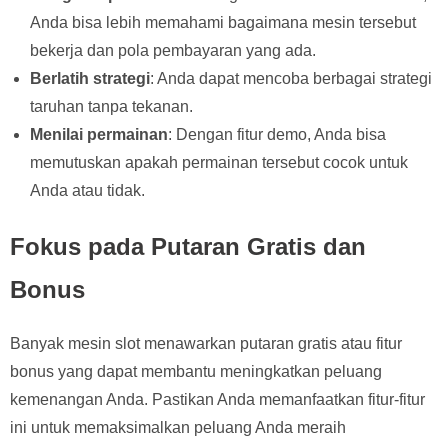
Anda bisa lebih memahami bagaimana mesin tersebut
bekerja dan pola pembayaran yang ada.
Berlatih strategi
: Anda dapat mencoba berbagai strategi
taruhan tanpa tekanan.
Menilai permainan
: Dengan fitur demo, Anda bisa
memutuskan apakah permainan tersebut cocok untuk
Anda atau tidak.
Fokus pada Putaran Gratis dan
Bonus
Banyak mesin slot menawarkan putaran gratis atau fitur
bonus yang dapat membantu meningkatkan peluang
kemenangan Anda. Pastikan Anda memanfaatkan fitur-fitur
ini untuk memaksimalkan peluang Anda meraih