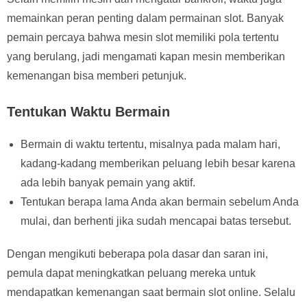
memainkan peran penting dalam permainan slot. Banyak
pemain percaya bahwa mesin slot memiliki pola tertentu
yang berulang, jadi mengamati kapan mesin memberikan
kemenangan bisa memberi petunjuk.
Tentukan Waktu Bermain
Bermain di waktu tertentu, misalnya pada malam hari,
kadang-kadang memberikan peluang lebih besar karena
ada lebih banyak pemain yang aktif.
Tentukan berapa lama Anda akan bermain sebelum Anda
mulai, dan berhenti jika sudah mencapai batas tersebut.
Dengan mengikuti beberapa pola dasar dan saran ini,
pemula dapat meningkatkan peluang mereka untuk
mendapatkan kemenangan saat bermain slot online. Selalu