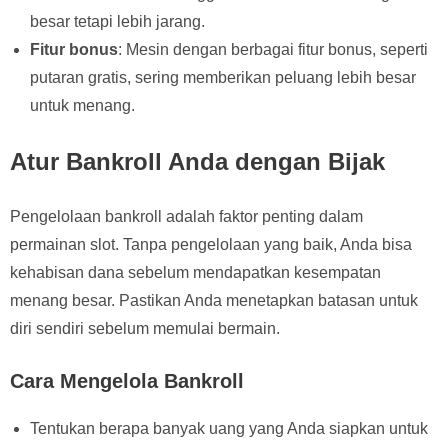
besar tetapi lebih jarang.
Fitur bonus
: Mesin dengan berbagai fitur bonus, seperti
putaran gratis, sering memberikan peluang lebih besar
untuk menang.
Atur Bankroll Anda dengan Bijak
Pengelolaan bankroll adalah faktor penting dalam
permainan slot. Tanpa pengelolaan yang baik, Anda bisa
kehabisan dana sebelum mendapatkan kesempatan
menang besar. Pastikan Anda menetapkan batasan untuk
diri sendiri sebelum memulai bermain.
Cara Mengelola Bankroll
Tentukan berapa banyak uang yang Anda siapkan untuk