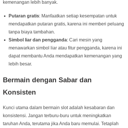
kemenangan lebih banyak.
Putaran gratis
: Manfaatkan setiap kesempatan untuk
mendapatkan putaran gratis, karena ini memberi peluang
tanpa biaya tambahan.
Simbol liar dan pengganda
: Cari mesin yang
menawarkan simbol liar atau fitur pengganda, karena ini
dapat membantu Anda mendapatkan kemenangan yang
lebih besar.
Bermain dengan Sabar dan
Konsisten
Kunci utama dalam bermain slot adalah kesabaran dan
konsistensi. Jangan terburu-buru untuk meningkatkan
taruhan Anda, terutama jika Anda baru memulai. Tetaplah