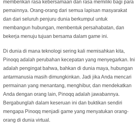
memberikan rasa kebersamaan dan rasa memiliki bagi para
pemainnya. Orang-orang dari semua lapisan masyarakat
dan dari seluruh penjuru dunia berkumpul untuk
membangun hubungan, membentuk persahabatan, dan
bekerja menuju tujuan bersama dalam game ini.
Di dunia di mana teknologi sering kali memisahkan kita,
Pinoqq adalah perubahan kecepatan yang menyegarkan. Ini
adalah pengingat bahwa, bahkan di dunia maya, hubungan
antarmanusia masih dimungkinkan. Jadi jika Anda mencari
permainan yang menantang, menghibur, dan mendekatkan
Anda dengan orang lain, Pinoqq adalah jawabannya.
Bergabunglah dalam keseruan ini dan buktikan sendiri
mengapa Pinoqq menjadi game yang menyatukan orang-
orang di dunia virtual.