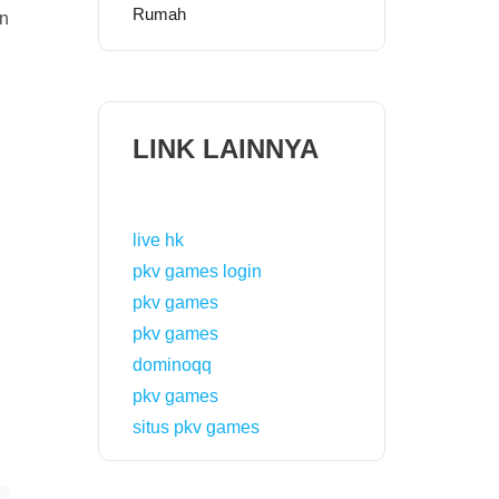
Rumah
an
LINK LAINNYA
live hk
pkv games login
pkv games
pkv games
dominoqq
pkv games
situs pkv games