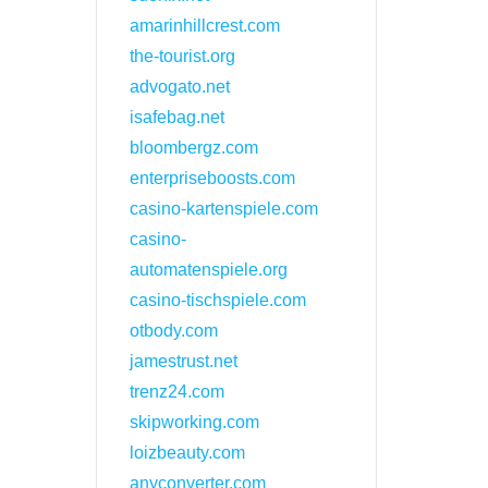
amarinhillcrest.com
the-tourist.org
advogato.net
isafebag.net
bloombergz.com
enterpriseboosts.com
casino-kartenspiele.com
casino-
automatenspiele.org
casino-tischspiele.com
otbody.com
jamestrust.net
trenz24.com
skipworking.com
loizbeauty.com
anyconverter.com