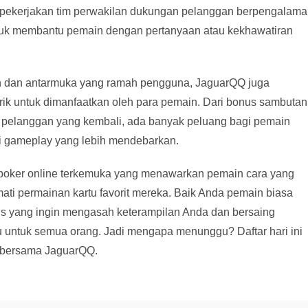
empekerjakan tim perwakilan dukungan pelanggan berpengalam
ntuk membantu pemain dengan pertanyaan atau kekhawatiran
n dan antarmuka yang ramah pengguna, JaguarQQ juga
k untuk dimanfaatkan oleh para pemain. Dari bonus sambutan
uk pelanggan yang kembali, ada banyak peluang bagi pemain
i gameplay yang lebih mendebarkan.
 poker online terkemuka yang menawarkan pemain cara yang
i permainan kartu favorit mereka. Baik Anda pemain biasa
us yang ingin mengasah keterampilan Anda dan bersaing
u untuk semua orang. Jadi mengapa menunggu? Daftar hari ini
e bersama JaguarQQ.