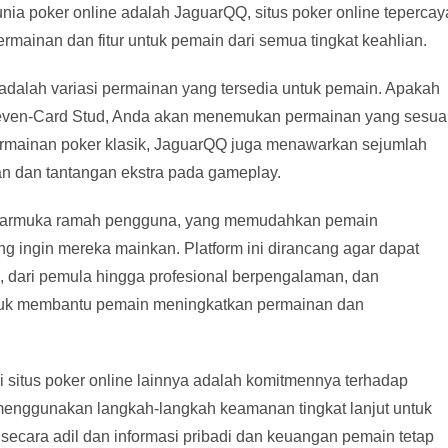
nia poker online adalah JaguarQQ, situs poker online tepercay
ainan dan fitur untuk pemain dari semua tingkat keahlian.
adalah variasi permainan yang tersedia untuk pemain. Apakah
Seven-Card Stud, Anda akan menemukan permainan yang sesua
 permainan poker klasik, JaguarQQ juga menawarkan sejumlah
n dan tantangan ekstra pada gameplay.
 antarmuka ramah pengguna, yang memudahkan pemain
 ingin mereka mainkan. Platform ini dirancang agar dapat
n, dari pemula hingga profesional berpengalaman, dan
tuk membantu pemain meningkatkan permainan dan
situs poker online lainnya adalah komitmennya terhadap
i menggunakan langkah-langkah keamanan tingkat lanjut untuk
cara adil dan informasi pribadi dan keuangan pemain tetap