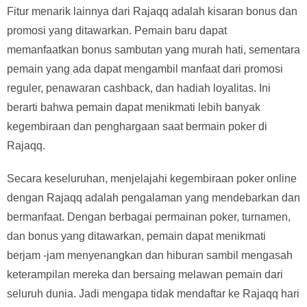
Fitur menarik lainnya dari Rajaqq adalah kisaran bonus dan
promosi yang ditawarkan. Pemain baru dapat
memanfaatkan bonus sambutan yang murah hati, sementara
pemain yang ada dapat mengambil manfaat dari promosi
reguler, penawaran cashback, dan hadiah loyalitas. Ini
berarti bahwa pemain dapat menikmati lebih banyak
kegembiraan dan penghargaan saat bermain poker di
Rajaqq.
Secara keseluruhan, menjelajahi kegembiraan poker online
dengan Rajaqq adalah pengalaman yang mendebarkan dan
bermanfaat. Dengan berbagai permainan poker, turnamen,
dan bonus yang ditawarkan, pemain dapat menikmati
berjam -jam menyenangkan dan hiburan sambil mengasah
keterampilan mereka dan bersaing melawan pemain dari
seluruh dunia. Jadi mengapa tidak mendaftar ke Rajaqq hari