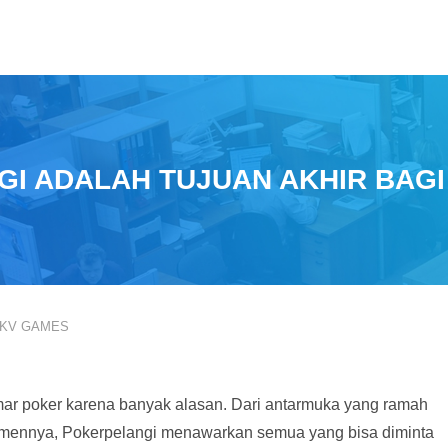
I ADALAH TUJUAN AKHIR BAG
KV GAMES
ar poker karena banyak alasan. Dari antarmuka yang ramah
amennya, Pokerpelangi menawarkan semua yang bisa diminta