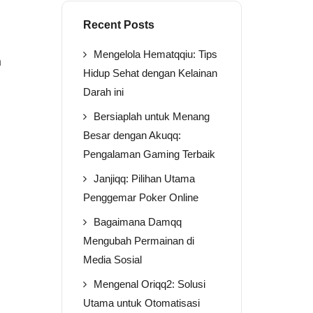
Recent Posts
Mengelola Hematqqiu: Tips
n
Hidup Sehat dengan Kelainan
Darah ini
Bersiaplah untuk Menang
Besar dengan Akuqq:
Pengalaman Gaming Terbaik
Janjiqq: Pilihan Utama
Penggemar Poker Online
Bagaimana Damqq
Mengubah Permainan di
Media Sosial
Mengenal Oriqq2: Solusi
Utama untuk Otomatisasi