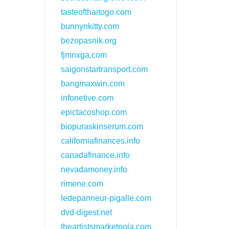
tasteofthaitogo.com
bunnynkitty.com
bezopasnik.org
fjmnxga.com
saigonstartransport.com
bangmaxwin.com
infonetive.com
epictacoshop.com
biopuraskinserum.com
californiafinances.info
canadafinance.info
nevadamoney.info
rimene.com
ledepanneur-pigalle.com
dvd-digest.net
theartistsmarketnola.com