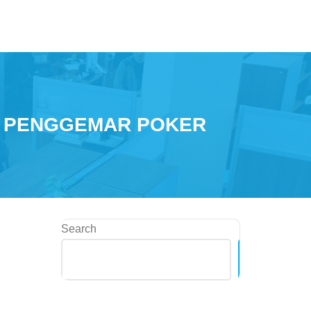
I PENGGEMAR POKER
Search
SEARCH