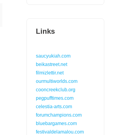
Links
saucyukiah.com
beikastreet.net
filmizlettir.net
ourmultiworlds.com
cooncreekclub.org
pegpufftimes.com
celestia-arts.com
forumchampions.com
bluebargames.com
festivaldelamalou.com