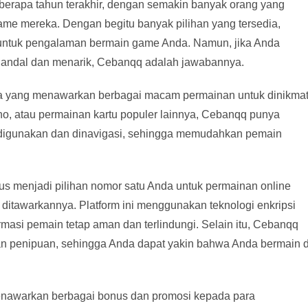
erapa tahun terakhir, dengan semakin banyak orang yang
ame mereka. Dengan begitu banyak pilihan yang tersedia,
at untuk pengalaman bermain game Anda. Namun, jika Anda
 andal dan menarik, Cebanqq adalah jawabannya.
a yang menawarkan berbagai macam permainan untuk dinikmat
o, atau permainan kartu populer lainnya, Cebanqq punya
h digunakan dan dinavigasi, sehingga memudahkan pemain
s menjadi pilihan nomor satu Anda untuk permainan online
ditawarkannya. Platform ini menggunakan teknologi enkripsi
asi pemain tetap aman dan terlindungi. Selain itu, Cebanqq
dan penipuan, sehingga Anda dapat yakin bahwa Anda bermain d
nawarkan berbagai bonus dan promosi kepada para