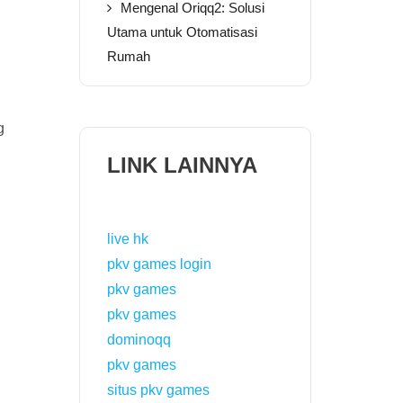
Mengenal Oriqq2: Solusi
Utama untuk Otomatisasi
Rumah
g
LINK LAINNYA
live hk
pkv games login
pkv games
pkv games
dominoqq
pkv games
situs pkv games