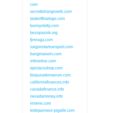
com
secrettohairgrowth.com
tasteofthaitogo.com
bunnynkitty.com
bezopasnik.org
fjmnxga.com
saigonstartransport.com
bangmaxwin.com
infonetive.com
epictacoshop.com
biopuraskinserum.com
californiafinances.info
canadafinance.info
nevadamoney.info
rimene.com
ledepanneur-pigalle.com