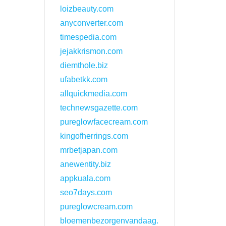
loizbeauty.com
anyconverter.com
timespedia.com
jejakkrismon.com
diemthole.biz
ufabetkk.com
allquickmedia.com
technewsgazette.com
pureglowfacecream.com
kingofherrings.com
mrbetjapan.com
anewentity.biz
appkuala.com
seo7days.com
pureglowcream.com
bloemenbezorgenvandaag.