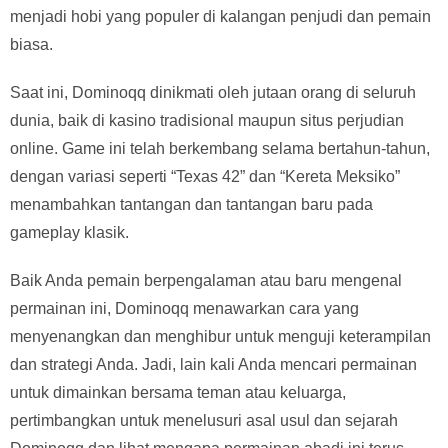
menjadi hobi yang populer di kalangan penjudi dan pemain
biasa.
Saat ini, Dominoqq dinikmati oleh jutaan orang di seluruh
dunia, baik di kasino tradisional maupun situs perjudian
online. Game ini telah berkembang selama bertahun-tahun,
dengan variasi seperti “Texas 42” dan “Kereta Meksiko”
menambahkan tantangan dan tantangan baru pada
gameplay klasik.
Baik Anda pemain berpengalaman atau baru mengenal
permainan ini, Dominoqq menawarkan cara yang
menyenangkan dan menghibur untuk menguji keterampilan
dan strategi Anda. Jadi, lain kali Anda mencari permainan
untuk dimainkan bersama teman atau keluarga,
pertimbangkan untuk menelusuri asal usul dan sejarah