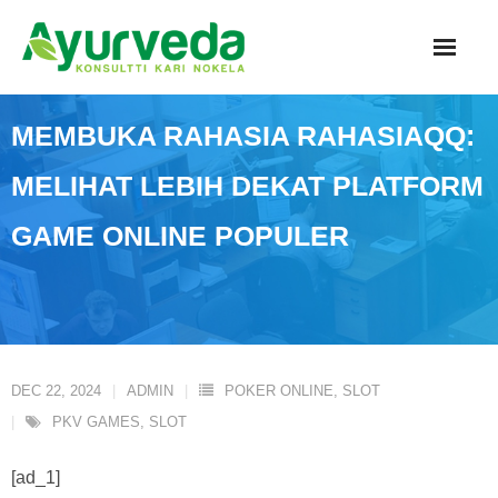
Skip
to
content
MEMBUKA RAHASIA RAHASIAQQ:
MELIHAT LEBIH DEKAT PLATFORM
GAME ONLINE POPULER
DEC 22, 2024
ADMIN
POKER ONLINE
,
SLOT
PKV GAMES
,
SLOT
[ad_1]