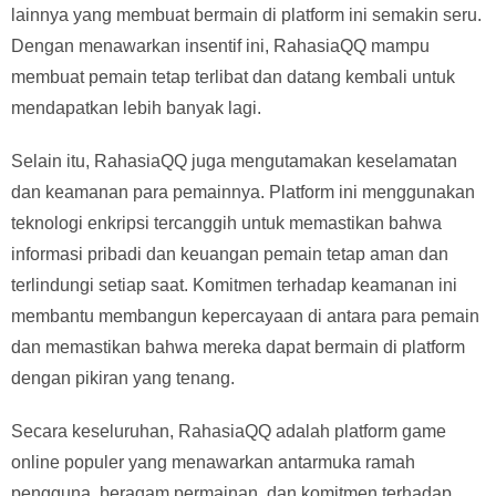
lainnya yang membuat bermain di platform ini semakin seru.
Dengan menawarkan insentif ini, RahasiaQQ mampu
membuat pemain tetap terlibat dan datang kembali untuk
mendapatkan lebih banyak lagi.
Selain itu, RahasiaQQ juga mengutamakan keselamatan
dan keamanan para pemainnya. Platform ini menggunakan
teknologi enkripsi tercanggih untuk memastikan bahwa
informasi pribadi dan keuangan pemain tetap aman dan
terlindungi setiap saat. Komitmen terhadap keamanan ini
membantu membangun kepercayaan di antara para pemain
dan memastikan bahwa mereka dapat bermain di platform
dengan pikiran yang tenang.
Secara keseluruhan, RahasiaQQ adalah platform game
online populer yang menawarkan antarmuka ramah
pengguna, beragam permainan, dan komitmen terhadap