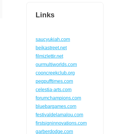
Links
saucyukiah.com
beikastreet.net
filmizlettir.net
ourmultiworlds.com
cooncreekclub.org
pegpufftimes.com
celestia-arts.com
forumchampions.com
bluebargames.com
festivaldelamalou.com
firstsigninnovations.com
garberdodge.com