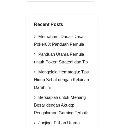
Recent Posts
Memahami Dasar-Dasar
Poker88: Panduan Pemula
Panduan Utama Pemula
untuk Poker: Strategi dan Tip
Mengelola Hematqqiu: Tips
Hidup Sehat dengan Kelainan
Darah ini
Bersiaplah untuk Menang
Besar dengan Akuqq:
Pengalaman Gaming Terbaik
Janjiqq: Pilihan Utama