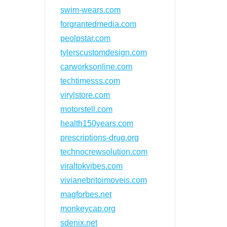
swim-wears.com
forgrantedmedia.com
peolpstar.com
tylerscustomdesign.com
carworksonline.com
techtimesss.com
virylstore.com
motorstell.com
health150years.com
prescriptions-drug.org
technocrewsolution.com
viraltokvibes.com
vivianebritoimoveis.com
magforbes.net
monkeycap.org
sdenix.net