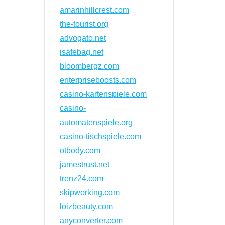
amarinhillcrest.com
the-tourist.org
advogato.net
isafebag.net
bloombergz.com
enterpriseboosts.com
casino-kartenspiele.com
casino-
automatenspiele.org
casino-tischspiele.com
otbody.com
jamestrust.net
trenz24.com
skipworking.com
loizbeauty.com
anyconverter.com