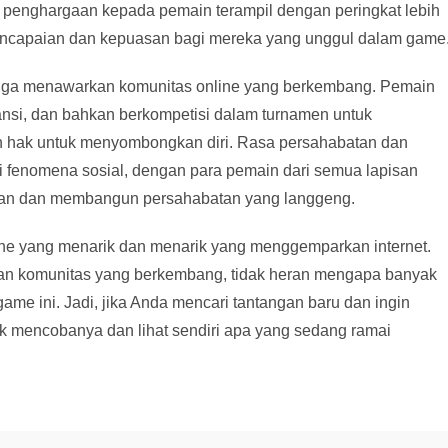
i penghargaan kepada pemain terampil dengan peringkat lebih
 pencapaian dan kepuasan bagi mereka yang unggul dalam game
juga menawarkan komunitas online yang berkembang. Pemain
ansi, dan bahkan berkompetisi dalam turnamen untuk
 hak untuk menyombongkan diri. Rasa persahabatan dan
 fenomena sosial, dengan para pemain dari semua lapisan
nan dan membangun persahabatan yang langgeng.
ne yang menarik dan menarik yang menggemparkan internet.
, dan komunitas yang berkembang, tidak heran mengapa banyak
 ini. Jadi, jika Anda mencari tantangan baru dan ingin
 mencobanya dan lihat sendiri apa yang sedang ramai