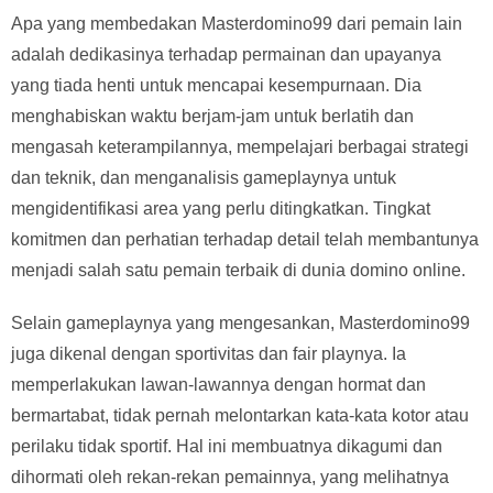
Apa yang membedakan Masterdomino99 dari pemain lain
adalah dedikasinya terhadap permainan dan upayanya
yang tiada henti untuk mencapai kesempurnaan. Dia
menghabiskan waktu berjam-jam untuk berlatih dan
mengasah keterampilannya, mempelajari berbagai strategi
dan teknik, dan menganalisis gameplaynya untuk
mengidentifikasi area yang perlu ditingkatkan. Tingkat
komitmen dan perhatian terhadap detail telah membantunya
menjadi salah satu pemain terbaik di dunia domino online.
Selain gameplaynya yang mengesankan, Masterdomino99
juga dikenal dengan sportivitas dan fair playnya. Ia
memperlakukan lawan-lawannya dengan hormat dan
bermartabat, tidak pernah melontarkan kata-kata kotor atau
perilaku tidak sportif. Hal ini membuatnya dikagumi dan
dihormati oleh rekan-rekan pemainnya, yang melihatnya