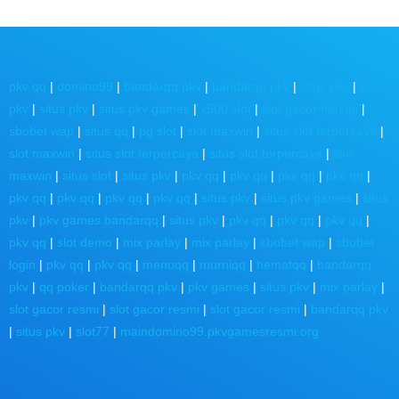
pkv qq
|
domino99
|
bandarqq pkv
|
bandarqq pkv
|
situs pkv
|
situs
pkv
|
situs pkv
|
situs pkv games
|
x500 slot
|
slot gacor hari ini
|
sbobet wap
|
situs qq
|
pg slot
|
slot maxwin
|
situs slot terpercaya
|
slot maxwin
|
situs slot terpercaya
|
situs slot terpercaya
|
slot
maxwin
|
situs slot
|
situs pkv
|
pkv qq
|
pkv qq
|
pkv qq
|
pkv qq
|
pkv qq
|
pkv qq
|
pkv qq
|
pkv qq
|
situs pkv
|
situs pkv games
|
situs
pkv
|
pkv games bandarqq
|
situs pkv
|
pkv qq
|
pkv qq
|
pkv qq
|
pkv qq
|
slot demo
|
mix parlay
|
mix parlay
|
sbobet wap
|
sbobet
login
|
pkv qq
|
pkv qq
|
menuqq
|
murniqq
|
hematqq
|
bandarqq
pkv
|
qq poker
|
bandarqq pkv
|
pkv games
|
situs pkv
|
mix parlay
|
slot gacor resmi
|
slot gacor resmi
|
slot gacor resmi
|
bandarqq pkv
|
situs pkv
|
slot77
|
maindomino99.pkvgamesresmi.org