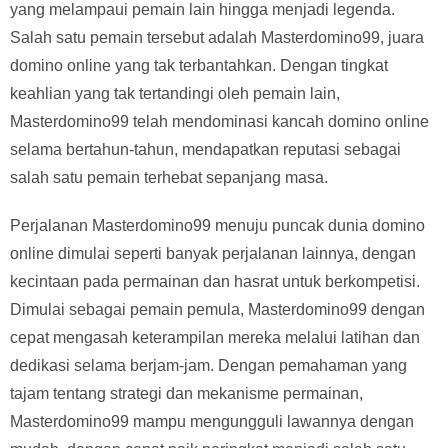
yang melampaui pemain lain hingga menjadi legenda.
Salah satu pemain tersebut adalah Masterdomino99, juara
domino online yang tak terbantahkan. Dengan tingkat
keahlian yang tak tertandingi oleh pemain lain,
Masterdomino99 telah mendominasi kancah domino online
selama bertahun-tahun, mendapatkan reputasi sebagai
salah satu pemain terhebat sepanjang masa.
Perjalanan Masterdomino99 menuju puncak dunia domino
online dimulai seperti banyak perjalanan lainnya, dengan
kecintaan pada permainan dan hasrat untuk berkompetisi.
Dimulai sebagai pemain pemula, Masterdomino99 dengan
cepat mengasah keterampilan mereka melalui latihan dan
dedikasi selama berjam-jam. Dengan pemahaman yang
tajam tentang strategi dan mekanisme permainan,
Masterdomino99 mampu mengungguli lawannya dengan