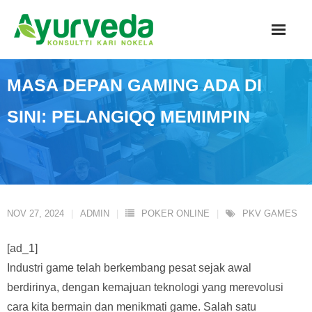
Skip
to
content
MASA DEPAN GAMING ADA DI
SINI: PELANGIQQ MEMIMPIN
NOV 27, 2024
ADMIN
POKER ONLINE
PKV GAMES
[ad_1]
Industri game telah berkembang pesat sejak awal
berdirinya, dengan kemajuan teknologi yang merevolusi
cara kita bermain dan menikmati game. Salah satu