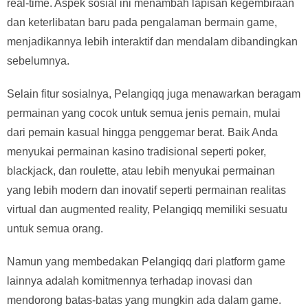
real-time. Aspek sosial ini menambah lapisan kegembiraan
dan keterlibatan baru pada pengalaman bermain game,
menjadikannya lebih interaktif dan mendalam dibandingkan
sebelumnya.
Selain fitur sosialnya, Pelangiqq juga menawarkan beragam
permainan yang cocok untuk semua jenis pemain, mulai
dari pemain kasual hingga penggemar berat. Baik Anda
menyukai permainan kasino tradisional seperti poker,
blackjack, dan roulette, atau lebih menyukai permainan
yang lebih modern dan inovatif seperti permainan realitas
virtual dan augmented reality, Pelangiqq memiliki sesuatu
untuk semua orang.
Namun yang membedakan Pelangiqq dari platform game
lainnya adalah komitmennya terhadap inovasi dan
mendorong batas-batas yang mungkin ada dalam game.