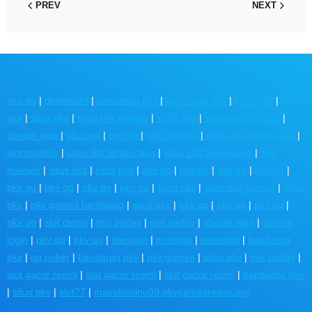
PREV
NEXT
pkv qq
|
domino99
|
bandarqq pkv
|
bandarqq pkv
|
situs pkv
|
situs
pkv
|
situs pkv
|
situs pkv games
|
x500 slot
|
slot gacor hari ini
|
sbobet wap
|
situs qq
|
pg slot
|
slot maxwin
|
situs slot terpercaya
|
slot maxwin
|
situs slot terpercaya
|
situs slot terpercaya
|
slot
maxwin
|
situs slot
|
situs pkv
|
pkv qq
|
pkv qq
|
pkv qq
|
pkv qq
|
pkv qq
|
pkv qq
|
pkv qq
|
pkv qq
|
situs pkv
|
situs pkv games
|
situs
pkv
|
pkv games bandarqq
|
situs pkv
|
pkv qq
|
pkv qq
|
pkv qq
|
pkv qq
|
slot demo
|
mix parlay
|
mix parlay
|
sbobet wap
|
sbobet
login
|
pkv qq
|
pkv qq
|
menuqq
|
murniqq
|
hematqq
|
bandarqq
pkv
|
qq poker
|
bandarqq pkv
|
pkv games
|
situs pkv
|
mix parlay
|
slot gacor resmi
|
slot gacor resmi
|
slot gacor resmi
|
bandarqq pkv
|
situs pkv
|
slot77
|
maindomino99.pkvgamesresmi.org