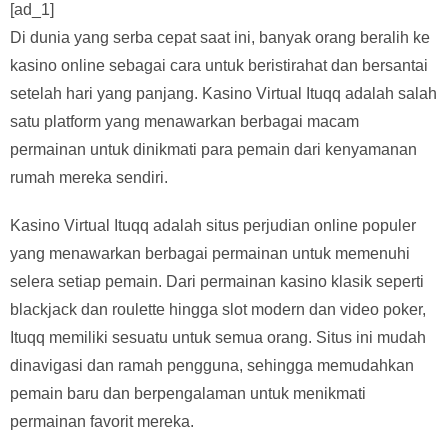
[ad_1]
Di dunia yang serba cepat saat ini, banyak orang beralih ke
kasino online sebagai cara untuk beristirahat dan bersantai
setelah hari yang panjang. Kasino Virtual Ituqq adalah salah
satu platform yang menawarkan berbagai macam
permainan untuk dinikmati para pemain dari kenyamanan
rumah mereka sendiri.
Kasino Virtual Ituqq adalah situs perjudian online populer
yang menawarkan berbagai permainan untuk memenuhi
selera setiap pemain. Dari permainan kasino klasik seperti
blackjack dan roulette hingga slot modern dan video poker,
Ituqq memiliki sesuatu untuk semua orang. Situs ini mudah
dinavigasi dan ramah pengguna, sehingga memudahkan
pemain baru dan berpengalaman untuk menikmati
permainan favorit mereka.