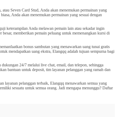
a, atau Seven Card Stud, Anda akan menemukan permainan yang
in biasa, Anda akan menemukan permainan yang sesuai dengan
uji keterampilan Anda melawan pemain lain atau sekadar ingin
er besar, memberikan pemain peluang untuk memenangkan kursi di
 memanfaatkan bonus sambutan yang menawarkan uang tunai gratis
 untuk mendapatkan uang ekstra, Elangqq adalah tujuan sempurna bagi
dukungan 24/7 melalui live chat, email, dan telepon, sehingga
an bantuan untuk deposit, tim layanan pelanggan yang ramah dan
 dan layanan pelanggan terbaik, Elangqq menawarkan semua yang
emiliki sesuatu untuk semua orang. Jadi mengapa menunggu? Daftar