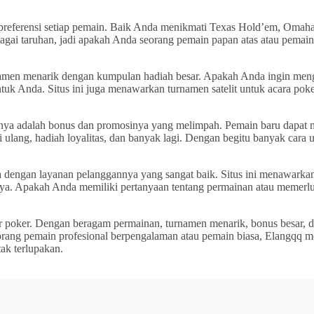
preferensi setiap pemain. Baik Anda menikmati Texas Hold’em, Omah
bagai taruhan, jadi apakah Anda seorang pemain papan atas atau pema
namen menarik dengan kumpulan hadiah besar. Apakah Anda ingin meng
uk Anda. Situs ini juga menawarkan turnamen satelit untuk acara pok
ainnya adalah bonus dan promosinya yang melimpah. Pemain baru dapat
 ulang, hadiah loyalitas, dan banyak lagi. Dengan begitu banyak cara
 dengan layanan pelanggannya yang sangat baik. Situs ini menawarkan 
. Apakah Anda memiliki pertanyaan tentang permainan atau memerluk
ar poker. Dengan beragam permainan, turnamen menarik, bonus besar,
rang pemain profesional berpengalaman atau pemain biasa, Elangqq m
ak terlupakan.