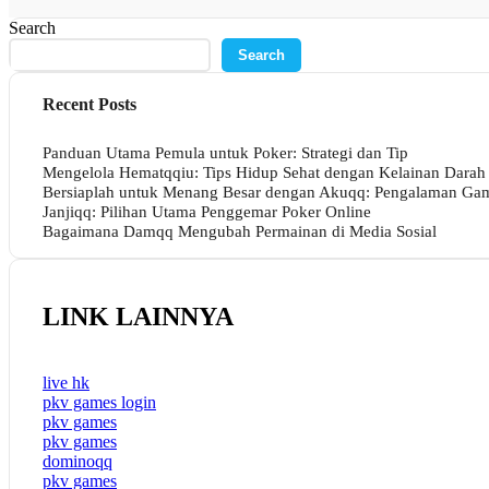
Search
Search
Recent Posts
Panduan Utama Pemula untuk Poker: Strategi dan Tip
Mengelola Hematqqiu: Tips Hidup Sehat dengan Kelainan Darah 
Bersiaplah untuk Menang Besar dengan Akuqq: Pengalaman Gam
Janjiqq: Pilihan Utama Penggemar Poker Online
Bagaimana Damqq Mengubah Permainan di Media Sosial
LINK LAINNYA
live hk
pkv games login
pkv games
pkv games
dominoqq
pkv games