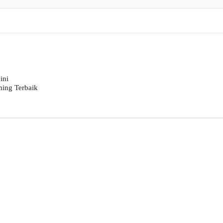
ini
ing Terbaik