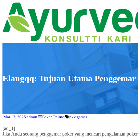
Skip
to
content
Elangqq: Tujuan Utama Penggemar
Mar 13, 2026
admin
Poker Online
pkv games
[ad_1]
Jika Anda seorang penggemar poker yang mencari pengalaman poker 