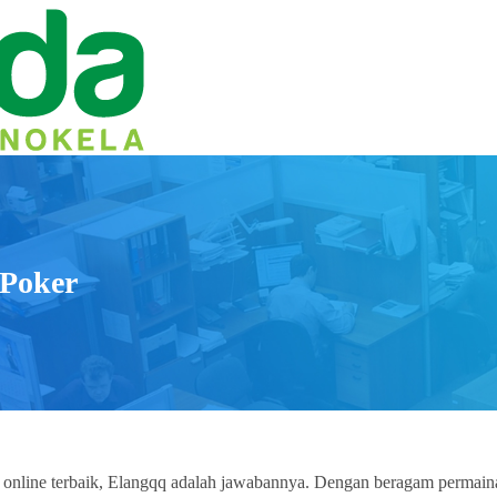
 Poker
online terbaik, Elangqq adalah jawabannya. Dengan beragam permaina