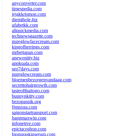
anyconverter.com
timespedia.com
jejakkrismon.com
diemthole.biz
ufabetkk.com
allquickmedia.com
technewsgazette.com
pureglowfacecream.com
kingofherrings.com
mrbetjapan.com
anewentity.biz
appkuala.com
seo7days.com
pureglowcream.com
bloemenbezorgenvandaag.com
secrettohairgrowth.com
tasteofthaitogo.com
bunnynkitty.com
bezopasnik.org
fjmnxga.com
saigonstartransport.com
bangmaxwin.com
infonetive.com
epictacoshop.com
biopuraskinserum.com