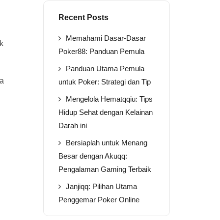
Recent Posts
Memahami Dasar-Dasar
k
Poker88: Panduan Pemula
Panduan Utama Pemula
ya
untuk Poker: Strategi dan Tip
Mengelola Hematqqiu: Tips
Hidup Sehat dengan Kelainan
Darah ini
Bersiaplah untuk Menang
Besar dengan Akuqq:
Pengalaman Gaming Terbaik
Janjiqq: Pilihan Utama
Penggemar Poker Online