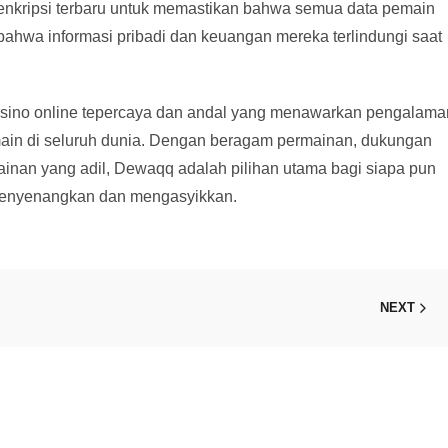
enkripsi terbaru untuk memastikan bahwa semua data pemain
 bahwa informasi pribadi dan keuangan mereka terlindungi saat
asino online tepercaya dan andal yang menawarkan pengalama
ain di seluruh dunia. Dengan beragam permainan, dukungan
inan yang adil, Dewaqq adalah pilihan utama bagi siapa pun
menyenangkan dan mengasyikkan.
NEXT