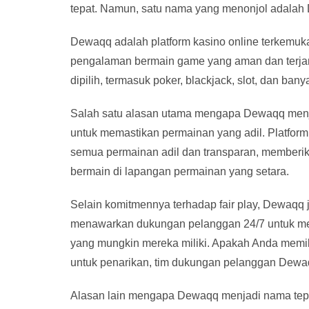
tepat. Namun, satu nama yang menonjol adalah
Dewaqq adalah platform kasino online terkemu
pengalaman bermain game yang aman dan terja
dipilih, termasuk poker, blackjack, slot, dan ban
Salah satu alasan utama mengapa Dewaqq menja
untuk memastikan permainan yang adil. Platfor
semua permainan adil dan transparan, memberi
bermain di lapangan permainan yang setara.
Selain komitmennya terhadap fair play, Dewaqq
menawarkan dukungan pelanggan 24/7 untuk m
yang mungkin mereka miliki. Apakah Anda memil
untuk penarikan, tim dukungan pelanggan Dewa
Alasan lain mengapa Dewaqq menjadi nama teper