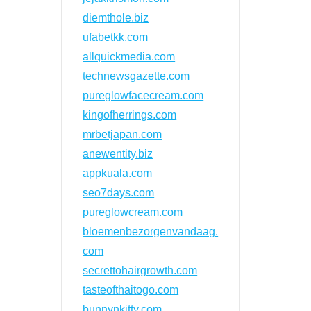
diemthole.biz
ufabetkk.com
allquickmedia.com
technewsgazette.com
pureglowfacecream.com
kingofherrings.com
mrbetjapan.com
anewentity.biz
appkuala.com
seo7days.com
pureglowcream.com
bloemenbezorgenvandaag.
com
secrettohairgrowth.com
tasteofthaitogo.com
bunnynkitty.com