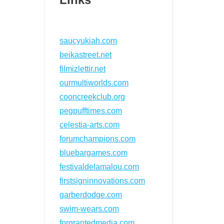
saucyukiah.com
beikastreet.net
filmizlettir.net
ourmultiworlds.com
cooncreekclub.org
pegpufftimes.com
celestia-arts.com
forumchampions.com
bluebargames.com
festivaldelamalou.com
firstsigninnovations.com
garberdodge.com
swim-wears.com
forgrantedmedia.com