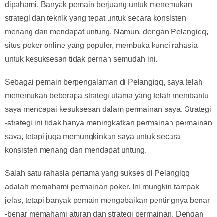
dipahami. Banyak pemain berjuang untuk menemukan
strategi dan teknik yang tepat untuk secara konsisten
menang dan mendapat untung. Namun, dengan Pelangiqq,
situs poker online yang populer, membuka kunci rahasia
untuk kesuksesan tidak pernah semudah ini.
Sebagai pemain berpengalaman di Pelangiqq, saya telah
menemukan beberapa strategi utama yang telah membantu
saya mencapai kesuksesan dalam permainan saya. Strategi
-strategi ini tidak hanya meningkatkan permainan permainan
saya, tetapi juga memungkinkan saya untuk secara
konsisten menang dan mendapat untung.
Salah satu rahasia pertama yang sukses di Pelangiqq
adalah memahami permainan poker. Ini mungkin tampak
jelas, tetapi banyak pemain mengabaikan pentingnya benar
-benar memahami aturan dan strategi permainan. Dengan