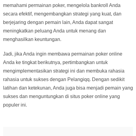
memahami permainan poker, mengelola bankroll Anda
secara efektif, mengembangkan strategi yang kuat, dan
berjejaring dengan pemain lain, Anda dapat sangat
meningkatkan peluang Anda untuk menang dan
menghasilkan keuntungan.
Jadi, jika Anda ingin membawa permainan poker online
Anda ke tingkat berikutnya, pertimbangkan untuk
mengimplementasikan strategi ini dan membuka rahasia
rahasia untuk sukses dengan Pelangiqq. Dengan sedikit
latihan dan ketekunan, Anda juga bisa menjadi pemain yang
sukses dan menguntungkan di situs poker online yang
populer ini.