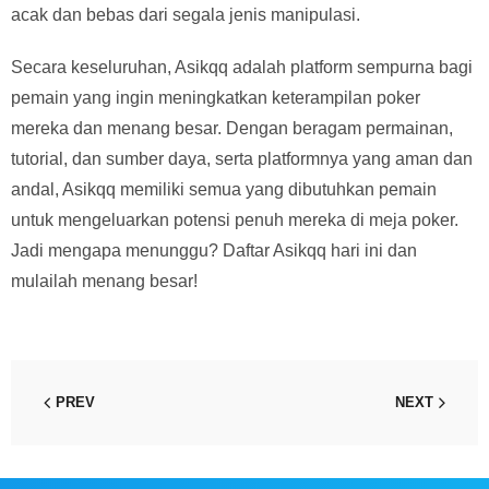
acak dan bebas dari segala jenis manipulasi.
Secara keseluruhan, Asikqq adalah platform sempurna bagi
pemain yang ingin meningkatkan keterampilan poker
mereka dan menang besar. Dengan beragam permainan,
tutorial, dan sumber daya, serta platformnya yang aman dan
andal, Asikqq memiliki semua yang dibutuhkan pemain
untuk mengeluarkan potensi penuh mereka di meja poker.
Jadi mengapa menunggu? Daftar Asikqq hari ini dan
mulailah menang besar!
PREV
NEXT