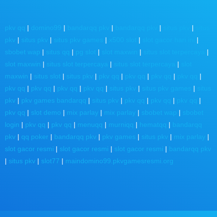
pkv qq
|
domino99
|
bandarqq pkv
|
bandarqq pkv
|
situs pkv
|
situs
pkv
|
situs pkv
|
situs pkv games
|
x500 slot
|
slot gacor hari ini
|
sbobet wap
|
situs qq
|
pg slot
|
slot maxwin
|
situs slot terpercaya
|
slot maxwin
|
situs slot terpercaya
|
situs slot terpercaya
|
slot
maxwin
|
situs slot
|
situs pkv
|
pkv qq
|
pkv qq
|
pkv qq
|
pkv qq
|
pkv qq
|
pkv qq
|
pkv qq
|
pkv qq
|
situs pkv
|
situs pkv games
|
situs
pkv
|
pkv games bandarqq
|
situs pkv
|
pkv qq
|
pkv qq
|
pkv qq
|
pkv qq
|
slot demo
|
mix parlay
|
mix parlay
|
sbobet wap
|
sbobet
login
|
pkv qq
|
pkv qq
|
menuqq
|
murniqq
|
hematqq
|
bandarqq
pkv
|
qq poker
|
bandarqq pkv
|
pkv games
|
situs pkv
|
mix parlay
|
slot gacor resmi
|
slot gacor resmi
|
slot gacor resmi
|
bandarqq pkv
|
situs pkv
|
slot77
|
maindomino99.pkvgamesresmi.org