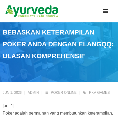
Skip
to
content
BEBASKAN KETERAMPILAN
POKER ANDA DENGAN ELANGQQ:
ULASAN KOMPREHENSIF
JUN 1, 2026
ADMIN
POKER ONLINE
PKV GAMES
[ad_1]
Poker adalah permainan yang membutuhkan keterampilan,