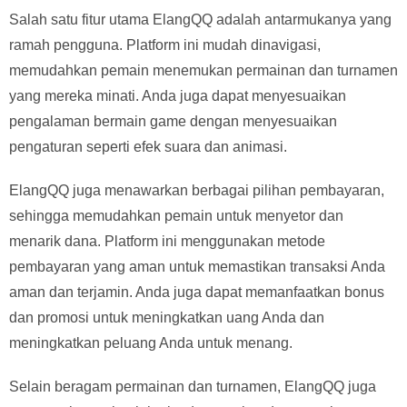
Salah satu fitur utama ElangQQ adalah antarmukanya yang
ramah pengguna. Platform ini mudah dinavigasi,
memudahkan pemain menemukan permainan dan turnamen
yang mereka minati. Anda juga dapat menyesuaikan
pengalaman bermain game dengan menyesuaikan
pengaturan seperti efek suara dan animasi.
ElangQQ juga menawarkan berbagai pilihan pembayaran,
sehingga memudahkan pemain untuk menyetor dan
menarik dana. Platform ini menggunakan metode
pembayaran yang aman untuk memastikan transaksi Anda
aman dan terjamin. Anda juga dapat memanfaatkan bonus
dan promosi untuk meningkatkan uang Anda dan
meningkatkan peluang Anda untuk menang.
Selain beragam permainan dan turnamen, ElangQQ juga