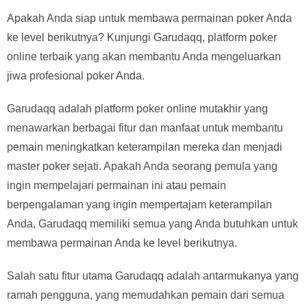
Apakah Anda siap untuk membawa permainan poker Anda
ke level berikutnya? Kunjungi Garudaqq, platform poker
online terbaik yang akan membantu Anda mengeluarkan
jiwa profesional poker Anda.
Garudaqq adalah platform poker online mutakhir yang
menawarkan berbagai fitur dan manfaat untuk membantu
pemain meningkatkan keterampilan mereka dan menjadi
master poker sejati. Apakah Anda seorang pemula yang
ingin mempelajari permainan ini atau pemain
berpengalaman yang ingin mempertajam keterampilan
Anda, Garudaqq memiliki semua yang Anda butuhkan untuk
membawa permainan Anda ke level berikutnya.
Salah satu fitur utama Garudaqq adalah antarmukanya yang
ramah pengguna, yang memudahkan pemain dari semua