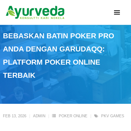
Skip
to
content
BEBASKAN BATIN POKER PRO
ANDA DENGAN GARUDAQQ:
PLATFORM POKER ONLINE
TERBAIK
FEB 13, 2026
ADMIN
POKER ONLINE
PKV GAMES