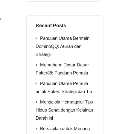
.
Recent Posts
Panduan Utama Bermain
DominoQQ: Aturan dan
Strategi
Memahami Dasar-Dasar
Poker88: Panduan Pemula
Panduan Utama Pemula
untuk Poker: Strategi dan Tip
Mengelola Hematqqiu: Tips
Hidup Sehat dengan Kelainan
Darah ini
Bersiaplah untuk Menang