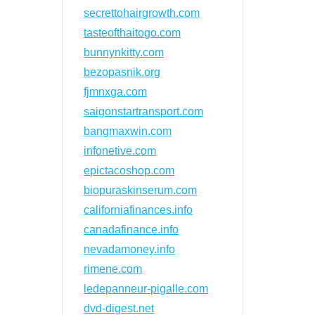
secrettohairgrowth.com
tasteofthaitogo.com
bunnynkitty.com
bezopasnik.org
fjmnxga.com
saigonstartransport.com
bangmaxwin.com
infonetive.com
epictacoshop.com
biopuraskinserum.com
californiafinances.info
canadafinance.info
nevadamoney.info
rimene.com
ledepanneur-pigalle.com
dvd-digest.net