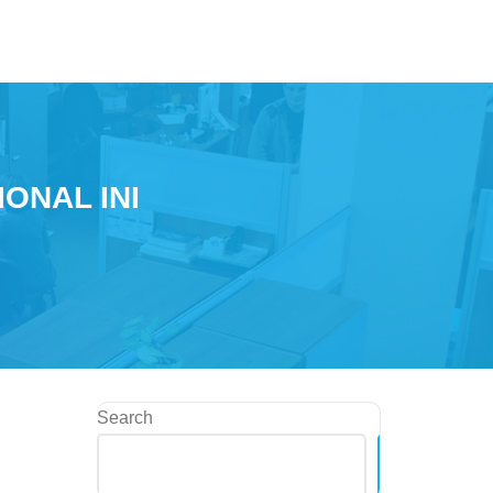
ONAL INI
Search
SEARCH