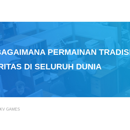
AGAIMANA PERMAINAN TRADISI
ITAS DI SELURUH DUNIA
KV GAMES