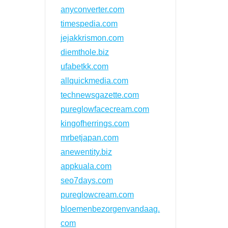
anyconverter.com
timespedia.com
jejakkrismon.com
diemthole.biz
ufabetkk.com
allquickmedia.com
technewsgazette.com
pureglowfacecream.com
kingofherrings.com
mrbetjapan.com
anewentity.biz
appkuala.com
seo7days.com
pureglowcream.com
bloemenbezorgenvandaag.
com