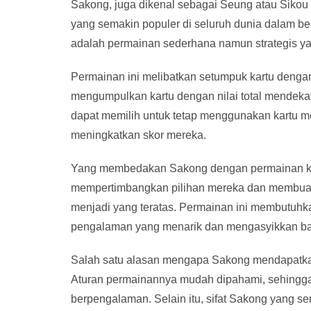
Sakong, juga dikenal sebagai Seung atau Sikou 
yang semakin populer di seluruh dunia dalam be
adalah permainan sederhana namun strategis yan
Permainan ini melibatkan setumpuk kartu dengan s
mengumpulkan kartu dengan nilai total mendekat
dapat memilih untuk tetap menggunakan kartu m
meningkatkan skor mereka.
Yang membedakan Sakong dengan permainan kartu
mempertimbangkan pilihan mereka dan membuat
menjadi yang teratas. Permainan ini membutuh
pengalaman yang menarik dan mengasyikkan bag
Salah satu alasan mengapa Sakong mendapatkan
Aturan permainannya mudah dipahami, sehingga
berpengalaman. Selain itu, sifat Sakong yang 