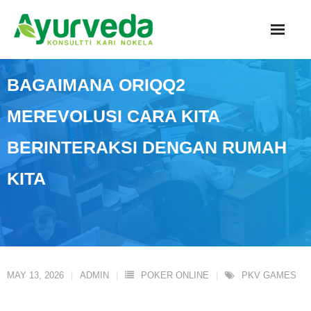
Skip
to
content
BAGAIMANA ORIQQ2
MEREVOLUSI CARA KITA
BERINTERAKSI DENGAN RUMAH
KITA
MAY 13, 2026
ADMIN
POKER ONLINE
PKV GAMES