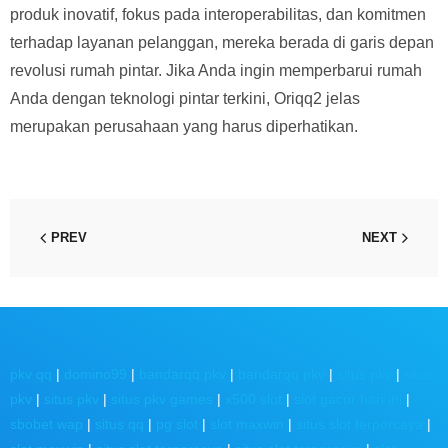
produk inovatif, fokus pada interoperabilitas, dan komitmen
terhadap layanan pelanggan, mereka berada di garis depan
revolusi rumah pintar. Jika Anda ingin memperbarui rumah
Anda dengan teknologi pintar terkini, Oriqq2 jelas
merupakan perusahaan yang harus diperhatikan.
PREV
NEXT
pkv qq
|
domino99
|
bandarqq pkv
|
bandarqq pkv
|
situs pkv
|
situs
pkv
|
situs pkv
|
situs pkv games
|
x500 slot
|
slot gacor hari ini
|
sbobet wap
|
situs qq
|
pg slot
|
slot maxwin
|
situs slot terpercaya
|