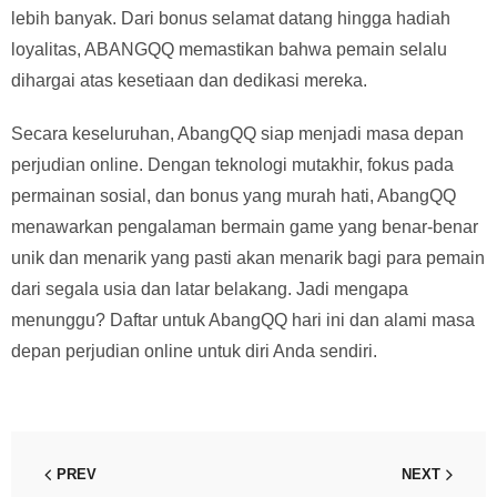
lebih banyak. Dari bonus selamat datang hingga hadiah
loyalitas, ABANGQQ memastikan bahwa pemain selalu
dihargai atas kesetiaan dan dedikasi mereka.
Secara keseluruhan, AbangQQ siap menjadi masa depan
perjudian online. Dengan teknologi mutakhir, fokus pada
permainan sosial, dan bonus yang murah hati, AbangQQ
menawarkan pengalaman bermain game yang benar-benar
unik dan menarik yang pasti akan menarik bagi para pemain
dari segala usia dan latar belakang. Jadi mengapa
menunggu? Daftar untuk AbangQQ hari ini dan alami masa
depan perjudian online untuk diri Anda sendiri.
PREV
NEXT