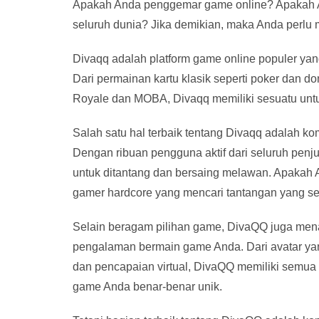
Apakah Anda penggemar game online? Apakah An
seluruh dunia? Jika demikian, maka Anda perlu
Divaqq adalah platform game online populer ya
Dari permainan kartu klasik seperti poker dan d
Royale dan MOBA, Divaqq memiliki sesuatu unt
Salah satu hal terbaik tentang Divaqq adalah k
Dengan ribuan pengguna aktif dari seluruh penj
untuk ditantang dan bersaing melawan. Apakah
gamer hardcore yang mencari tantangan yang se
Selain beragam pilihan game, DivaQQ juga mena
pengalaman bermain game Anda. Dari avatar ya
dan pencapaian virtual, DivaQQ memiliki semu
game Anda benar-benar unik.