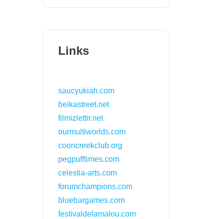
Links
saucyukiah.com
beikastreet.net
filmizlettir.net
ourmultiworlds.com
cooncreekclub.org
pegpufftimes.com
celestia-arts.com
forumchampions.com
bluebargames.com
festivaldelamalou.com