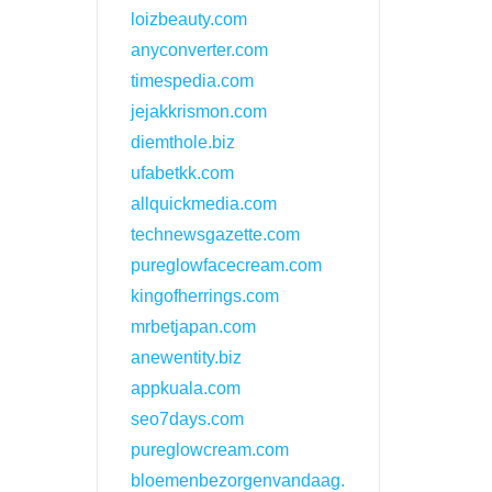
loizbeauty.com
anyconverter.com
timespedia.com
jejakkrismon.com
diemthole.biz
ufabetkk.com
allquickmedia.com
technewsgazette.com
pureglowfacecream.com
kingofherrings.com
mrbetjapan.com
anewentity.biz
appkuala.com
seo7days.com
pureglowcream.com
bloemenbezorgenvandaag.