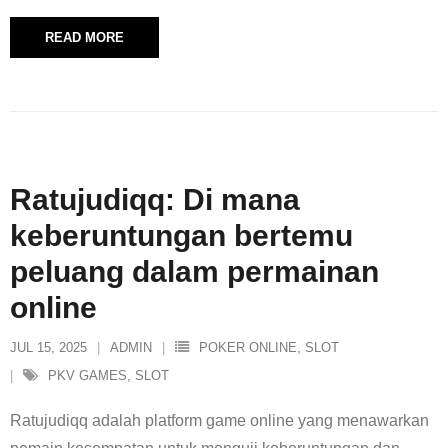
READ MORE
Ratujudiqq: Di mana
keberuntungan bertemu
peluang dalam permainan
online
JUL 15, 2025
ADMIN
POKER ONLINE
,
SLOT
PKV GAMES
,
SLOT
Ratujudiqq adalah platform game online yang menawarkan