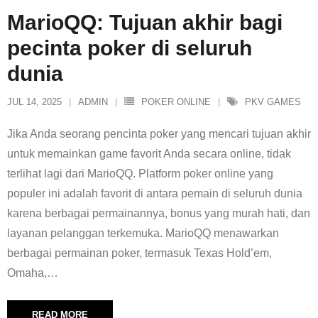
MarioQQ: Tujuan akhir bagi
pecinta poker di seluruh
dunia
JUL 14, 2025
ADMIN
POKER ONLINE
PKV GAMES
Jika Anda seorang pencinta poker yang mencari tujuan akhir
untuk memainkan game favorit Anda secara online, tidak
terlihat lagi dari MarioQQ. Platform poker online yang
populer ini adalah favorit di antara pemain di seluruh dunia
karena berbagai permainannya, bonus yang murah hati, dan
layanan pelanggan terkemuka. MarioQQ menawarkan
berbagai permainan poker, termasuk Texas Hold’em,
Omaha,
…
READ MORE