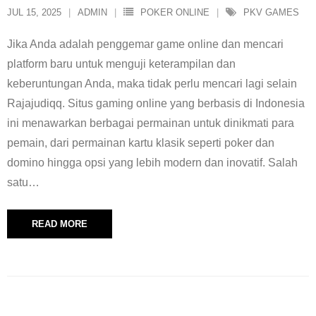
JUL 15, 2025
ADMIN
POKER ONLINE
PKV GAMES
Jika Anda adalah penggemar game online dan mencari
platform baru untuk menguji keterampilan dan
keberuntungan Anda, maka tidak perlu mencari lagi selain
Rajajudiqq. Situs gaming online yang berbasis di Indonesia
ini menawarkan berbagai permainan untuk dinikmati para
pemain, dari permainan kartu klasik seperti poker dan
domino hingga opsi yang lebih modern dan inovatif. Salah
satu
…
READ MORE