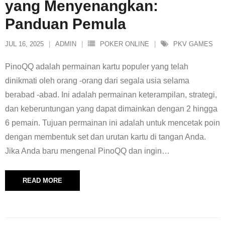
yang Menyenangkan:
Panduan Pemula
JUL 16, 2025
ADMIN
POKER ONLINE
PKV GAMES
PinoQQ adalah permainan kartu populer yang telah
dinikmati oleh orang -orang dari segala usia selama
berabad -abad. Ini adalah permainan keterampilan, strategi,
dan keberuntungan yang dapat dimainkan dengan 2 hingga
6 pemain. Tujuan permainan ini adalah untuk mencetak poin
dengan membentuk set dan urutan kartu di tangan Anda.
Jika Anda baru mengenal PinoQQ dan ingin
…
READ MORE